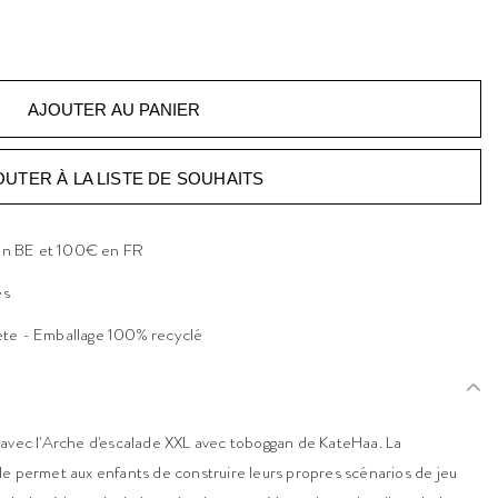
OUTER À LA LISTE DE SOUHAITS
 en BE et 100€ en FR
es
ète - Emballage 100% recyclé
 avec l'Arche d'escalade XXL avec toboggan de KateHaa. La
e permet aux enfants de construire leurs propres scénarios de jeu