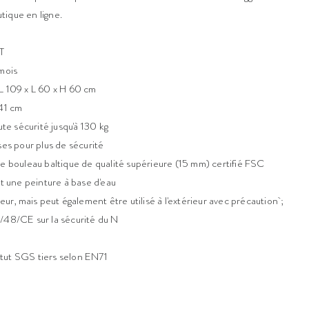
tique en ligne.
T
 mois
L 109 x L 60 x H 60 cm
 41 cm
ute sécurité jusqu'à 130 kg
ses pour plus de sécurité
de bouleau baltique de qualité supérieure (15 mm) certifié FSC
et une peinture à base d'eau
eur, mais peut également être utilisé à l'extérieur avec précaution ;
/48/CE sur la sécurité du N
tut SGS tiers selon EN71