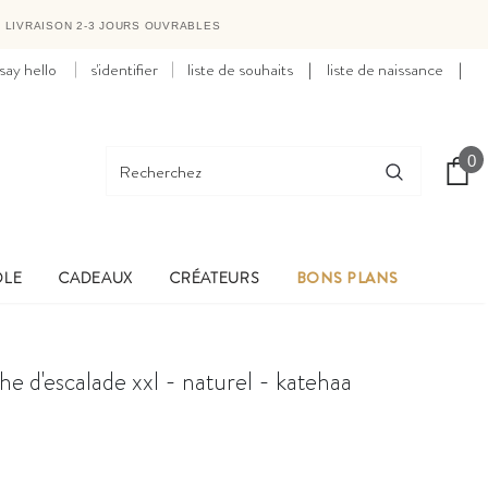
●
LIVRAISON 2-3 JOURS OUVRABLES
say hello
s'identifier
liste de souhaits
|
liste de naissance
|
0
OLE
CADEAUX
CRÉATEURS
BONS PLANS
he d'escalade xxl - naturel - katehaa