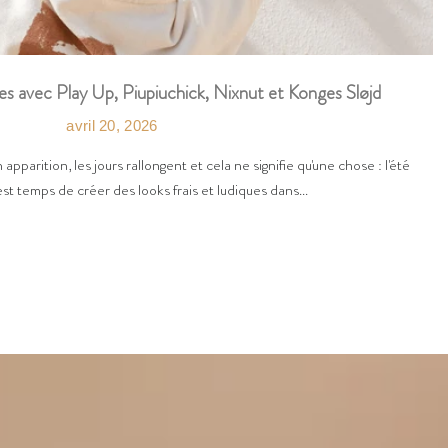
es avec Play Up, Piupiuchick, Nixnut et Konges Sløjd
avril 20, 2026
n apparition, les jours rallongent et cela ne signifie qu'une chose : l'été
est temps de créer des looks frais et ludiques dans...