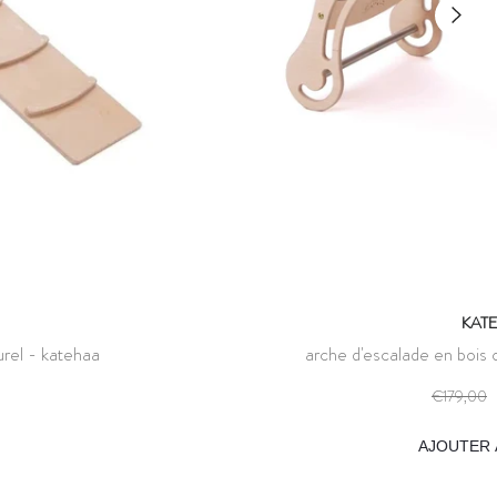
KAT
urel - katehaa
arche d'escalade en bois o
€179,00
AJOUTER 