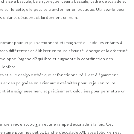
me chaise à bascule, balançoire, berceau à bascule, cadre d'escalade et
he sur le côté, elle peut se transformer en boutique. Utilisez-le pour
s enfants décident et lui donnent un nom.
nnovant pour un jeu passionnant et imaginatif qui aide les enfants à
 différentes et à libérer en toute sécurité l'énergie et la créativité
 développe l'organe d'équilibre et augmente la coordination des
 l'enfant.
ts et allie design esthétique et fonctionnalité. Il est élégamment
s et des poignées en acier aux extrémités pour un jeu en toute
e ont été soigneusement et précisément calculées pour permettre un
andie avec un toboggan et une rampe d'escalade à la fois. Cet
entaire pour nos petits. L'arche d'escalade XXL avec toboggan est