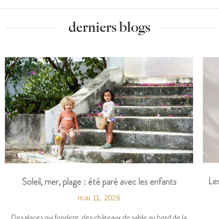
derniers blogs
Les
Soleil, mer, plage : été paré avec les enfants
mai 11, 2026
Des glaces qui fondent, des châteaux de sable au bord de la