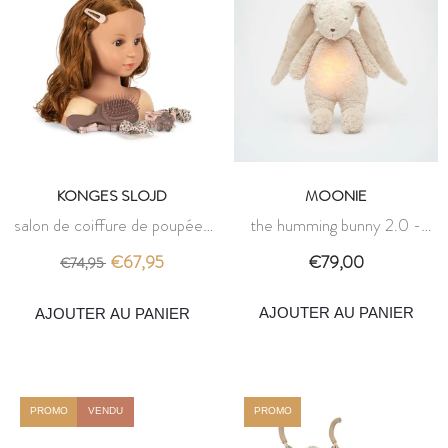
KONGES SLOJD
MOONIE
salon de coiffure de poupées
the humming bunny 2.0 -
- konges slojd
sand - moonie
€67,95
€79,00
€74,95
AJOUTER AU PANIER
AJOUTER AU PANIER
PROMO
VENDU
PROMO