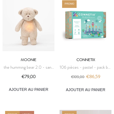
PROMO
MOONIE
CONNETIX
the humming bear 2.0 - sand
106 pièces - pastel - pack ball
- moonie
run - connetix
€79,00
€86,59
€109,00
AJOUTER AU PANIER
AJOUTER AU PANIER