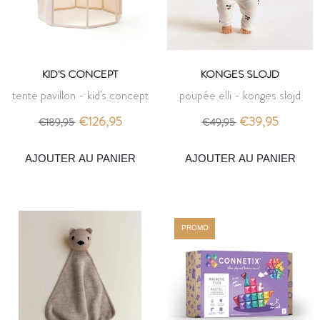
KID'S CONCEPT
KONGES SLOJD
tente pavillon - kid's concept
poupée elli - konges slojd
€126,95
€39,95
€189,95
€49,95
AJOUTER AU PANIER
AJOUTER AU PANIER
PROMO