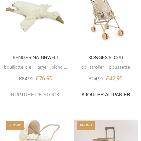
SENGER NATURWELT
KONGES SLOJD
bouillotte oie - large - blanc -
doll stroller - poussette
senger naturwelt
poupée milk tank - konges
€76,95
€42,95
€84,95
€54,95
slojd
AJOUTER AU PANIER
PROMO
PROMO