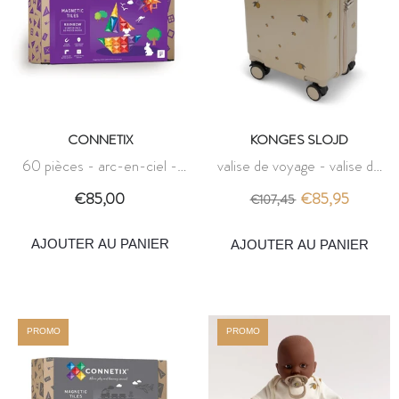
CONNETIX
KONGES SLOJD
60 pièces - arc-en-ciel -
valise de voyage - valise de
pack de démarrage - connetix
voyage lemon - konges slojd
€85,00
€85,95
€107,45
AJOUTER AU PANIER
AJOUTER AU PANIER
PROMO
PROMO