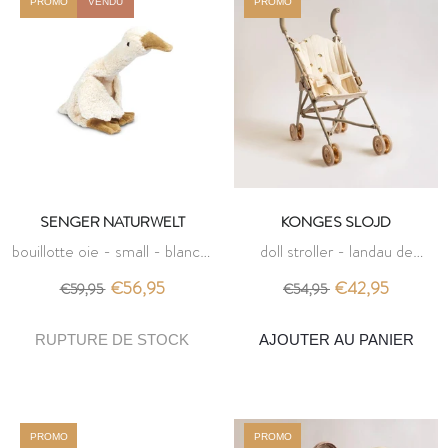
PROMO
VENDU
PROMO
SENGER NATURWELT
KONGES SLOJD
bouillotte oie - small - blanc -
doll stroller - landau de
senger naturwelt
poupée lemon - konges slojd
€56,95
€42,95
€59,95
€54,95
AJOUTER AU PANIER
PROMO
PROMO