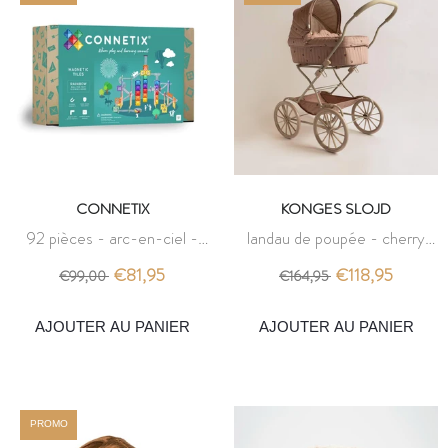
CONNETIX
KONGES SLOJD
92 pièces - arc-en-ciel -
landau de poupée - cherry
pack ball run - connetix
blush - konges slojd
€81,95
€118,95
€99,00
€164,95
AJOUTER AU PANIER
AJOUTER AU PANIER
PROMO