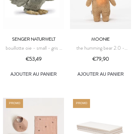
SENGER NATURWELT
MOONIE
bouillotte oie - small - gris -
the humming bear 2.0 -
senger naturwelt
cappuccino - moonie
€53,49
€79,90
AJOUTER AU PANIER
AJOUTER AU PANIER
PROMO
PROMO