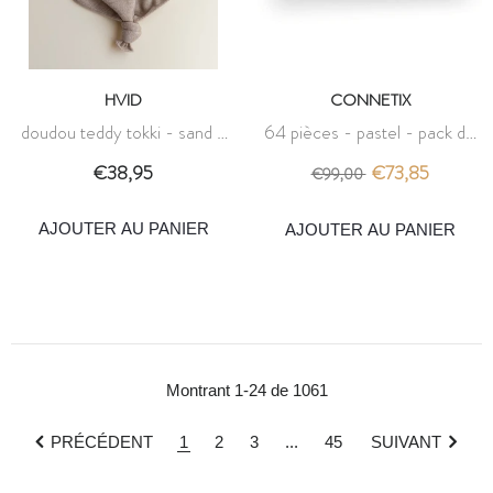
HVID
CONNETIX
doudou teddy tokki - sand -
64 pièces - pastel - pack de
hvid
démarrage - connetix
€38,95
€73,85
€99,00
AJOUTER AU PANIER
AJOUTER AU PANIER
Montrant 1-24 de 1061
PRÉCÉDENT
1
2
3
...
45
SUIVANT