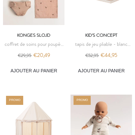
KONGES SLOJD
KID'S CONCEPT
coffret de soins pour poupée
tapis de jeu pliable - blanc
- cherry blush - konges slojd
cassé - kid's concept
€20,49
€44,95
€29,95
€52,95
AJOUTER AU PANIER
AJOUTER AU PANIER
PROMO
PROMO