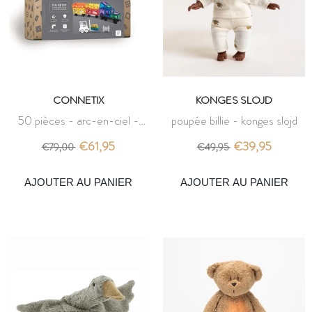
CONNETIX
KONGES SLOJD
50 pièces - arc-en-ciel -
poupée billie - konges slojd
pack de transport - connetix
€61,95
€39,95
€79,00
€49,95
AJOUTER AU PANIER
AJOUTER AU PANIER