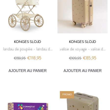
KONGES SLOJD
KONGES SLOJD
landau de poupée - landau de
valise de voyage - valise de
poupée citron - konges slojd
voyage cherry - konges slojd
€118,95
€85,95
€159,95
€109,95
AJOUTER AU PANIER
AJOUTER AU PANIER
PROMO