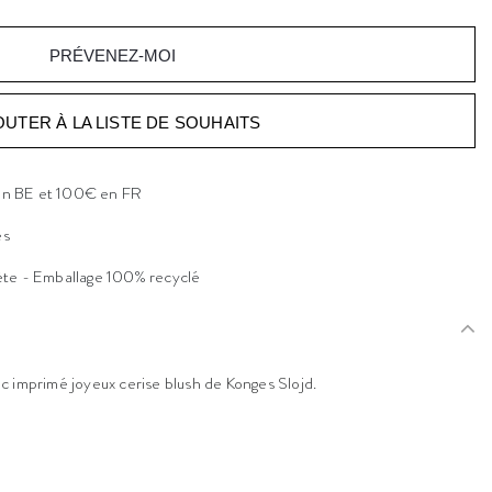
PRÉVENEZ-MOI
OUTER À LA LISTE DE SOUHAITS
 en BE et 100€ en FR
es
ète - Emballage 100% recyclé
c imprimé joyeux cerise blush de Konges Slojd.