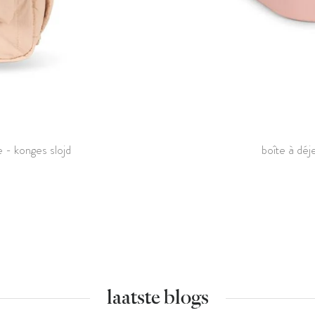
e - konges slojd
boîte à déj
laatste blogs