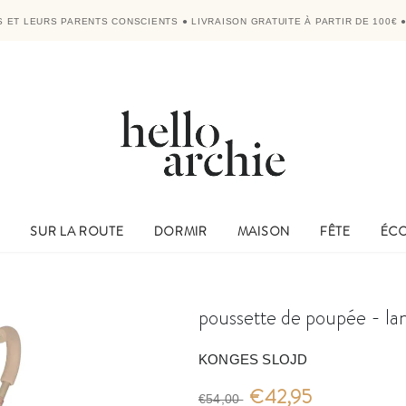
'S ET LEURS PARENTS CONSCIENTS
●
LIVRAISON GRATUITE À PARTIR DE 100€
E
SUR LA ROUTE
DORMIR
MAISON
FÊTE
ÉC
poussette de poupée - la
KONGES SLOJD
€42,95
€54,00