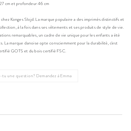
 27 cm et profondeur 46 cm
 chez Konges Slojd. La marque populaire a des imprimés distinctifs et
collection, à la fois dans ses vêtements et ses produits de style de vie.
rations remarquables, un cadre de vie unique pour les enfants a été
s. La marque danoise opte consciemment pour la durabilité, c'est
certifié GOTS et du bois certifié FSC.
-tu une question?
Demandez à Emma