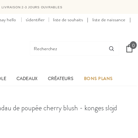
●
LIVRAISON 2-3 JOURS OUVRABLES
say hello
s'identifier
liste de souhaits
|
liste de naissance
|
0
OLE
CADEAUX
CRÉATEURS
BONS PLANS
ndau de poupée cherry blush - konges slojd