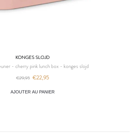
KONGES SLOJD
euner - cherry pink lunch box - konges slojd
€22,95
€29,95
AJOUTER AU PANIER