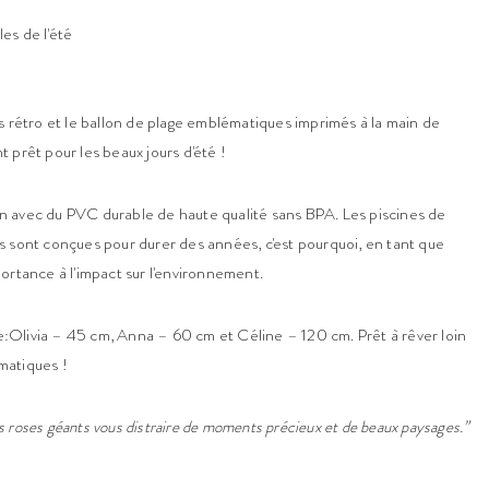
les de l'été
s rétro et le ballon de plage emblématiques imprimés à la main de
 prêt pour les beaux jours d'été !
 avec du PVC durable de haute qualité sans BPA. Les piscines de
 sont conçues pour durer des années, c'est pourquoi, en tant que
ortance à l'impact sur l'environnement.
lle:Olivia – 45 cm, Anna – 60 cm et Céline – 120 cm. Prêt à rêver loin
matiques !
nts roses géants vous distraire de moments précieux et de beaux paysages.”