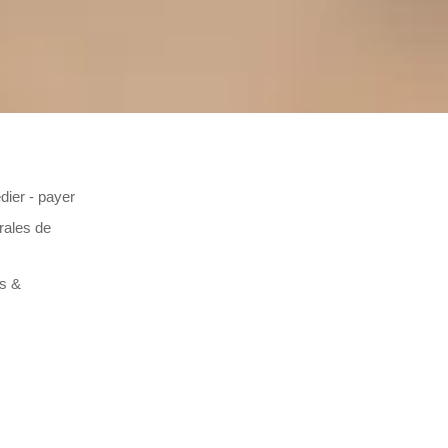
dier - payer
rales de
es &