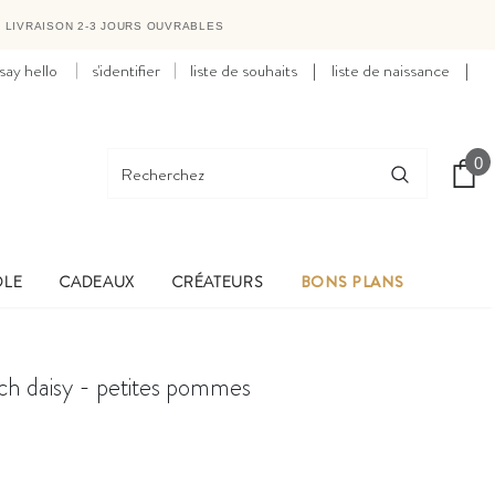
●
LIVRAISON 2-3 JOURS OUVRABLES
say hello
s'identifier
liste de souhaits
|
liste de naissance
|
0
OLE
CADEAUX
CRÉATEURS
BONS PLANS
ch daisy - petites pommes