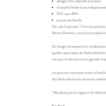
design rétro imprimé à la main
la touche finale à vos indispensab
PVC sans BPA
preuve de famille
Où-est-le piscine ? Avec les piscine
Petites Pommes, vous êtes totalement
Un design intemporel en combinaison
qualité supérieure de Petites Pommes
marque, ils attachent une grande imp
Les piscines sont pour toute la fami
des destinations de vacances emblé
“Ne laissez pas les logos et les flama