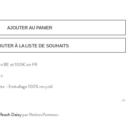
OUTER À LA LISTE DE SOUHAITS
 en BE et 100€ en FR
es
ète - Emballage 100% recyclé
Peach Daisy
par Petites Pommes.