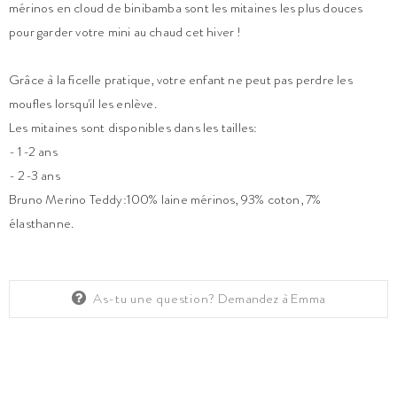
mérinos en cloud de binibamba sont les mitaines les plus douces
pour garder votre mini au chaud cet hiver !
Grâce à la ficelle pratique, votre enfant ne peut pas perdre les
moufles lorsqu'il les enlève.
Les mitaines sont disponibles dans les tailles:
- 1-2 ans
- 2-3 ans
Bruno Merino Teddy:100% laine mérinos, 93% coton, 7%
élasthanne.
As-tu une question?
Demandez à Emma