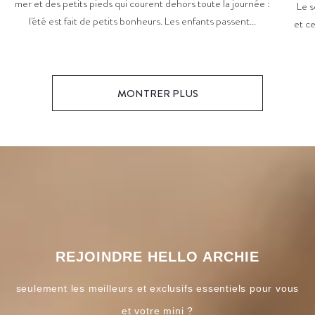
mer et des petits pieds qui courent dehors toute la journée :
Le s
l'été est fait de petits bonheurs. Les enfants passent...
et ce
MONTRER PLUS
REJOINDRE HELLO ARCHIE
seulement les meilleurs et exclusifs essentiels pour vous
et votre mini ?