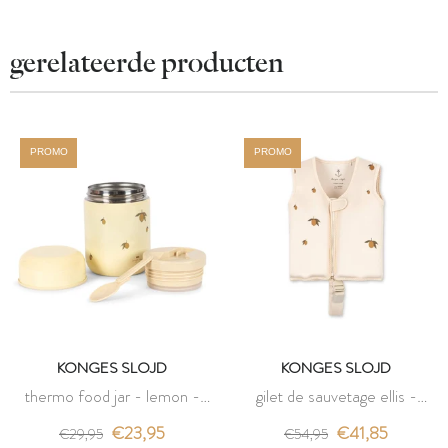
gerelateerde producten
PROMO
PROMO
KONGES SLOJD
KONGES SLOJD
thermo food jar - lemon -
gilet de sauvetage ellis -
konges slojd
lemon - konges slojd
€23,95
€41,85
€29,95
€54,95