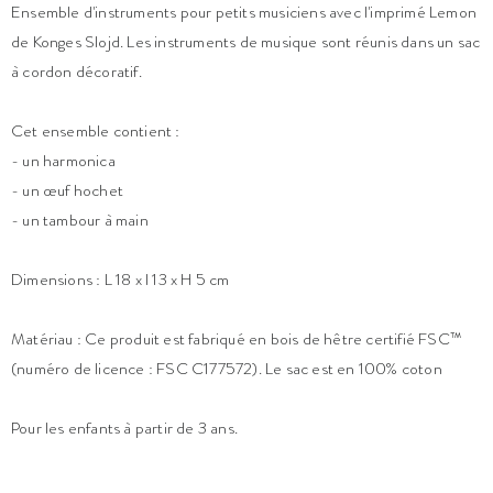
Ensemble d'instruments pour petits musiciens avec l'imprimé Lemon
de Konges Slojd. Les instruments de musique sont réunis dans un sac
à cordon décoratif.
Cet ensemble contient :
- un harmonica
- un œuf hochet
- un tambour à main
Dimensions : L 18 x l 13 x H 5 cm
Matériau : Ce produit est fabriqué en bois de hêtre certifié FSC™
(numéro de licence : FSC C177572). Le sac est en 100% coton
Pour les enfants à partir de 3 ans.