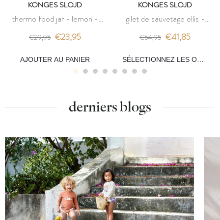
KONGES SLOJD
KONGES SLOJD
thermo food jar - lemon -
gilet de sauvetage ellis -
konges slojd
lemon - konges slojd
€23,95
€41,85
€29,95
€54,95
AJOUTER AU PANIER
SÉLECTIONNEZ LES OPTIONS
derniers blogs