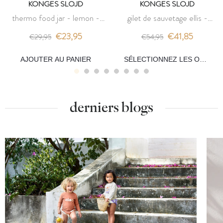
KONGES SLOJD
KONGES SLOJD
thermo food jar - lemon -
gilet de sauvetage ellis -
konges slojd
lemon - konges slojd
€23,95
€41,85
€29,95
€54,95
AJOUTER AU PANIER
SÉLECTIONNEZ LES OPTIONS
derniers blogs