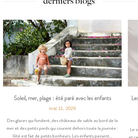
derniers blogs
Les
Soleil, mer, plage : été paré avec les enfants
mai 11, 2026
Des glaces qui fondent, des châteaux de sable au bord de la
mer et des petits pieds qui courent dehors toute la journée :
Le s
l'été est fait de petits bonheurs. Les enfants passent...
et ce