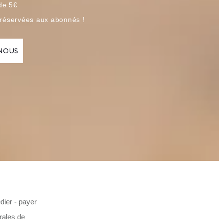
 de 5€
 réservées aux abonnés !
dier - payer
rales de