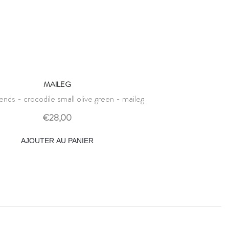
MAILEG
riends - crocodile small olive green - maileg
€28,00
AJOUTER AU PANIER