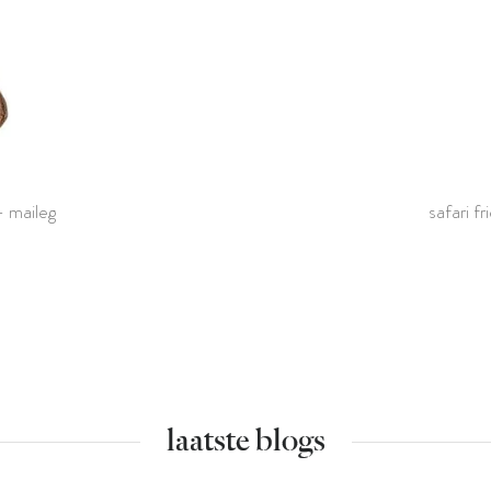
- maileg
safari f
laatste blogs