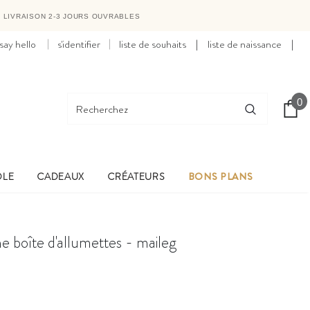
●
LIVRAISON 2-3 JOURS OUVRABLES
say hello
s'identifier
liste de souhaits
|
liste de naissance
|
0
OLE
CADEAUX
CRÉATEURS
BONS PLANS
e boîte d'allumettes - maileg