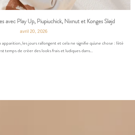
es avec Play Up, Piupiuchick, Nixnut et Konges Sløjd
avril 20, 2026
n apparition, les jours rallongent et cela ne signifie qu'une chose : l'été
est temps de créer des looks frais et ludiques dans...