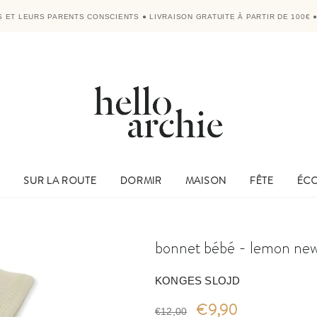
'S ET LEURS PARENTS CONSCIENTS
●
LIVRAISON GRATUITE À PARTIR DE 100€
E
SUR LA ROUTE
DORMIR
MAISON
FÊTE
ÉC
bonnet bébé - lemon new
KONGES SLOJD
€9,90
€12,00