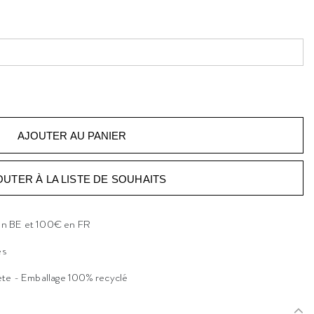
OUTER À LA LISTE DE SOUHAITS
 en BE et 100€ en FR
es
ète - Emballage 100% recyclé