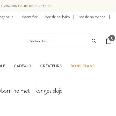
●
LIVRAISON 2-3 JOURS OUVRABLES
say hello
s'identifier
liste de souhaits
|
liste de naissance
|
0
OLE
CADEAUX
CRÉATEURS
BONS PLANS
born helmet - konges slojd