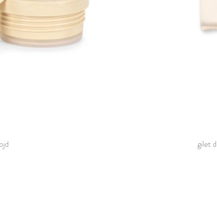
ojd
gilet 