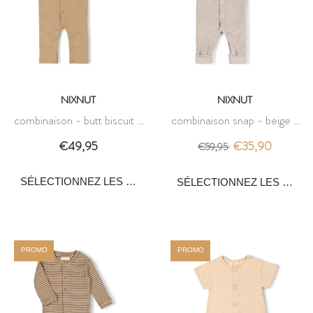
NIXNUT
NIXNUT
combinaison - butt biscuit -
combinaison snap - beige -
nixnut
nixnut
€49,95
€35,90
€59,95
PROMO
PROMO