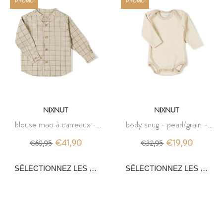
PROMO
PROMO
NIXNUT
NIXNUT
blouse mao à carreaux -
body snug - pearl/grain -
grain/moss - nixnut
nixnut
€41,90
€19,90
€69,95
€32,95