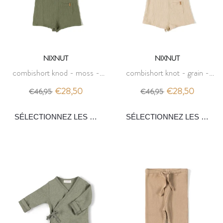
NIXNUT
NIXNUT
combishort knod - moss -
combishort knot - grain -
nixnut
nixnut
€28,50
€28,50
€46,95
€46,95