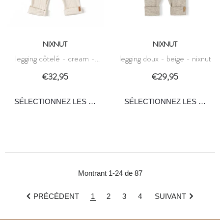
NIXNUT
NIXNUT
legging côtelé - cream -
legging doux - beige - nixnut
nixnut
€32,95
€29,95
Montrant 1-24 de 87
PRÉCÉDENT
1
2
3
4
SUIVANT