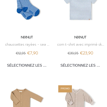
NIXNUT
NIXNUT
chaussettes rayées - sea -
com t-shirt avec imprimé sky
nixnut
- nixnut
€7,90
€23,90
€12,95
€39,95
PROMO