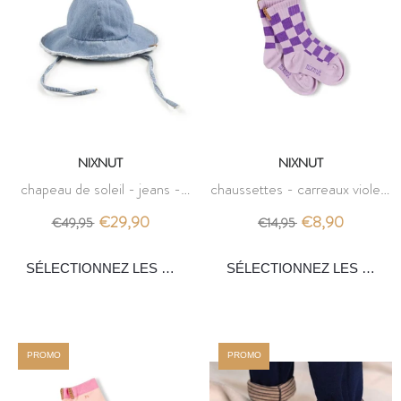
NIXNUT
NIXNUT
chapeau de soleil - jeans -
chaussettes - carreaux violets
nixnut
- nixnut
€29,90
€8,90
€49,95
€14,95
PROMO
PROMO