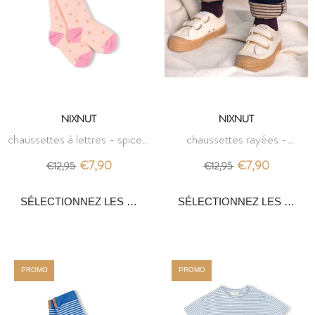
NIXNUT
NIXNUT
chaussettes à lettres - spice -
chaussettes rayées -
nixnut
bordeaux - nixnut
€7,90
€7,90
€12,95
€12,95
PROMO
PROMO