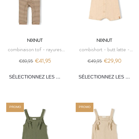
NIXNUT
NIXNUT
combinaison tof - rayures
combishort - butt latte -
mousse - nixnut
nixnut
€41,95
€29,90
€69,95
€49,95
PROMO
PROMO