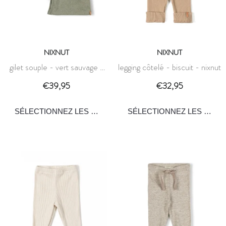
NIXNUT
NIXNUT
gilet souple - vert sauvage -
legging côtelé - biscuit - nixnut
nixnut
€39,95
€32,95