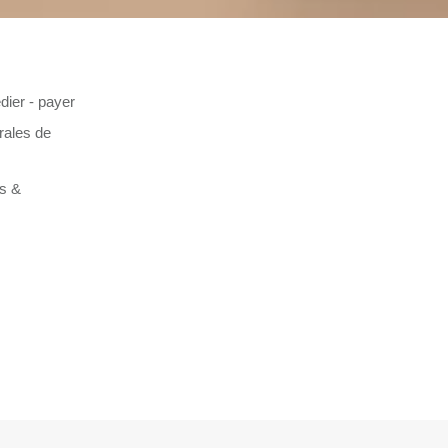
dier - payer
rales de
es &