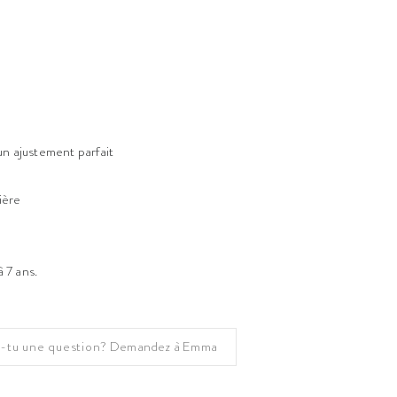
un ajustement parfait
ière
 7 ans.
-tu une question?
Demandez à Emma