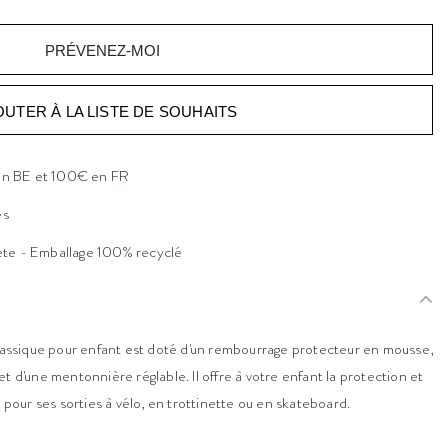
PRÉVENEZ-MOI
OUTER À LA LISTE DE SOUHAITS
 en BE et 100€ en FR
es
ète - Emballage 100% recyclé
ssique pour enfant est doté d'un rembourrage protecteur en mousse,
t d'une mentonnière réglable. Il offre à votre enfant la protection et
n pour ses sorties à vélo, en trottinette ou en skateboard.