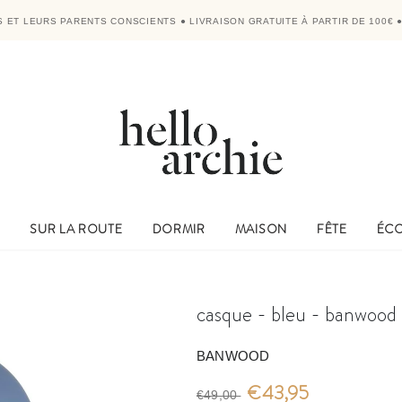
'S ET LEURS PARENTS CONSCIENTS
●
LIVRAISON GRATUITE À PARTIR DE 100€
E
SUR LA ROUTE
DORMIR
MAISON
FÊTE
ÉC
casque - bleu - banwood
BANWOOD
€43,95
€49,00